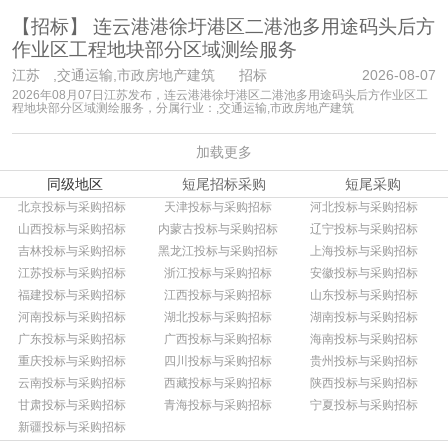
【招标】
连云港港徐圩港区二港池多用途码头后方
作业区工程地块部分区域测绘服务
江苏
,交通运输,市政房地产建筑 招标
2026-08-07
2026年08月07日江苏发布，连云港港徐圩港区二港池多用途码头后方作业区工
程地块部分区域测绘服务，分属行业：,交通运输,市政房地产建筑
加载更多
同级地区
短尾招标采购
短尾采购
北京投标与采购招标
天津投标与采购招标
河北投标与采购招标
山西投标与采购招标
内蒙古投标与采购招标
辽宁投标与采购招标
吉林投标与采购招标
黑龙江投标与采购招标
上海投标与采购招标
江苏投标与采购招标
浙江投标与采购招标
安徽投标与采购招标
福建投标与采购招标
江西投标与采购招标
山东投标与采购招标
河南投标与采购招标
湖北投标与采购招标
湖南投标与采购招标
广东投标与采购招标
广西投标与采购招标
海南投标与采购招标
重庆投标与采购招标
四川投标与采购招标
贵州投标与采购招标
云南投标与采购招标
西藏投标与采购招标
陕西投标与采购招标
甘肃投标与采购招标
青海投标与采购招标
宁夏投标与采购招标
新疆投标与采购招标