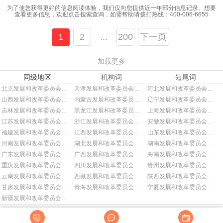
为了使您获得更好的信息阅读体验，我们仅向您提供近一年部分信息记录。想要
查看更多信息，欢迎点击搜索查询，如需帮助请拨打热线：
400-006-6655
1
2
...
200
下一页
加载更多
同级地区
机构词
短尾词
北京发展和改革委员会招标
天津发展和改革委员会招标
河北发展和改革委员会招标
山西发展和改革委员会招标
内蒙古发展和改革委员会招标
辽宁发展和改革委员会招标
吉林发展和改革委员会招标
黑龙江发展和改革委员会招标
上海发展和改革委员会招标
江苏发展和改革委员会招标
浙江发展和改革委员会招标
安徽发展和改革委员会招标
福建发展和改革委员会招标
江西发展和改革委员会招标
山东发展和改革委员会招标
河南发展和改革委员会招标
湖北发展和改革委员会招标
湖南发展和改革委员会招标
广东发展和改革委员会招标
广西发展和改革委员会招标
海南发展和改革委员会招标
重庆发展和改革委员会招标
四川发展和改革委员会招标
贵州发展和改革委员会招标
云南发展和改革委员会招标
西藏发展和改革委员会招标
陕西发展和改革委员会招标
甘肃发展和改革委员会招标
青海发展和改革委员会招标
宁夏发展和改革委员会招标
新疆发展和改革委员会招标