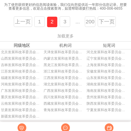
为了使您获得更好的信息阅读体验，我们仅向您提供近一年部分信息记录。想要
查看更多信息，欢迎点击搜索查询，如需帮助请拨打热线：
400-006-6655
上一页
1
2
3
...
200
下一页
加载更多
同级地区
机构词
短尾词
北京发展和改革委员会招标
天津发展和改革委员会招标
河北发展和改革委员会招标
山西发展和改革委员会招标
内蒙古发展和改革委员会招标
辽宁发展和改革委员会招标
吉林发展和改革委员会招标
黑龙江发展和改革委员会招标
上海发展和改革委员会招标
江苏发展和改革委员会招标
浙江发展和改革委员会招标
安徽发展和改革委员会招标
福建发展和改革委员会招标
江西发展和改革委员会招标
山东发展和改革委员会招标
河南发展和改革委员会招标
湖北发展和改革委员会招标
湖南发展和改革委员会招标
广东发展和改革委员会招标
广西发展和改革委员会招标
海南发展和改革委员会招标
重庆发展和改革委员会招标
四川发展和改革委员会招标
贵州发展和改革委员会招标
云南发展和改革委员会招标
西藏发展和改革委员会招标
陕西发展和改革委员会招标
甘肃发展和改革委员会招标
青海发展和改革委员会招标
宁夏发展和改革委员会招标
新疆发展和改革委员会招标