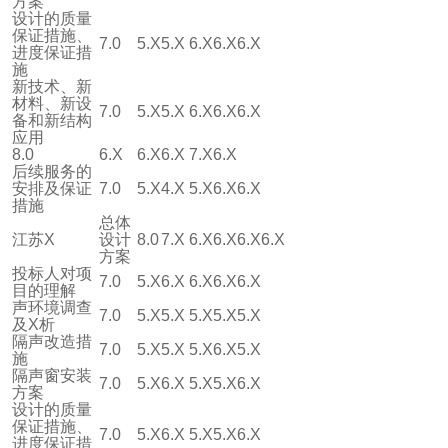
方案
设计的质量
保证措施、
7.0
5.X
5.X
6.X
6.X
6.X
进度保证措
施
新技术、新
材料、新设
7.0
5.X
5.X
6.X
6.X
6.X
备和新结构
应用
8.0
6.X
6.X
6.X
7.X
6.X
后续服务的
安排及保证
7.0
5.X
4.X
5.X
6.X
6.X
措施
总体
江苏X
设计
8.0
7.X
6.X
6.X
6.X
6.X
方案
投标人对项
7.0
5.X
6.X
6.X
6.X
6.X
目的理解
声环境调查
7.0
5.X
5.X
5.X
5.X
5.X
及X析
隔声改造措
7.0
5.X
5.X
5.X
6.X
5.X
施
隔声窗安装
7.0
5.X
6.X
5.X
5.X
6.X
方案
设计的质量
保证措施、
7.0
5.X
6.X
5.X
5.X
6.X
进度保证措