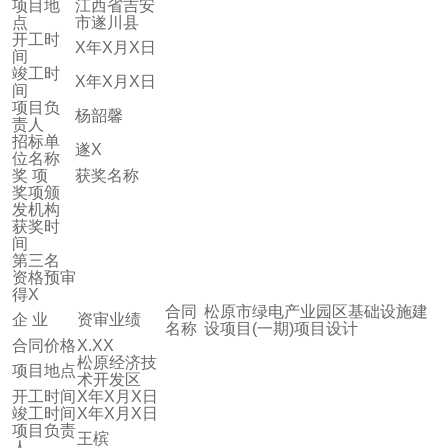
项目地
江西省吉安
点
市遂川县
开工时
X年X月X日
间
竣工时
X年X月X日
间
项目负
杨韶馨
责人
招标单
遂X
位名称
奖 项
获奖名称
奖项颁
发机构
获奖时
间
第三名
资格预审
得X
合同
松原市绿电产业园区基础设施建
企 业
资审业绩
名称
设项目(一期)项目设计
合同价格
X.XX
松原经济技
项目地点
术开发区
开工时间
X年X月X日
竣工时间
X年X月X日
项目负责
王槟
人