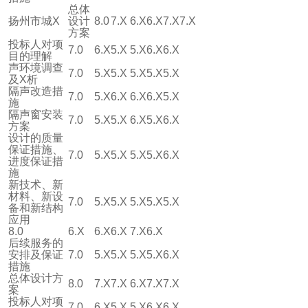
总体
扬州市城X
设计
8.0
7.X
6.X
6.X
7.X
7.X
方案
投标人对项
7.0
6.X
5.X
5.X
6.X
6.X
目的理解
声环境调查
7.0
5.X
5.X
5.X
5.X
5.X
及X析
隔声改造措
7.0
5.X
6.X
6.X
6.X
5.X
施
隔声窗安装
7.0
5.X
5.X
6.X
5.X
6.X
方案
设计的质量
保证措施、
7.0
5.X
5.X
5.X
5.X
6.X
进度保证措
施
新技术、新
材料、新设
7.0
5.X
5.X
5.X
5.X
5.X
备和新结构
应用
8.0
6.X
6.X
6.X
7.X
6.X
后续服务的
安排及保证
7.0
5.X
5.X
5.X
5.X
6.X
措施
总体设计方
8.0
7.X
7.X
6.X
7.X
7.X
案
投标人对项
7.0
6.X
5.X
5.X
6.X
6.X