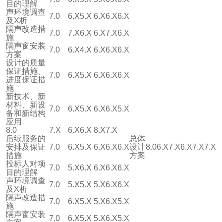
目的理解
声环境调查
7.0
6.X
5.X
6.X
6.X
6.X
及X析
隔声改造措
7.0
7.X
6.X
6.X
7.X
6.X
施
隔声窗安装
7.0
6.X
4.X
6.X
6.X
6.X
方案
设计的质量
保证措施、
7.0
6.X
5.X
6.X
6.X
6.X
进度保证措
施
新技术、新
材料、新设
7.0
6.X
5.X
6.X
6.X
5.X
备和新结构
应用
8.0
7.X
6.X
6.X
8.X
7.X
后续服务的
总体
安排及保证
7.0
6.X
5.X
6.X
6.X
6.X
设计
8.0
6.X
7.X
6.X
7.X
7.X
措施
方案
投标人对项
7.0
5.X
6.X
6.X
6.X
6.X
目的理解
声环境调查
7.0
5.X
5.X
5.X
6.X
6.X
及X析
隔声改造措
7.0
6.X
5.X
5.X
6.X
5.X
施
隔声窗安装
7.0
6.X
5.X
5.X
6.X
5.X