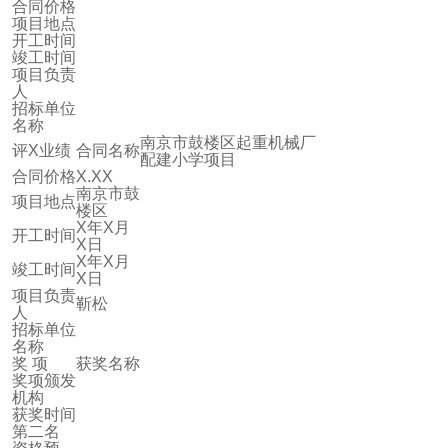
合同价格
项目地点
开工时间
竣工时间
项目负责
人
招标单位
名称
南京市鼓楼区起重机械厂
评X业绩
合同名称
配建小学项目
合同价格
X.XX
南京市鼓
项目地点
楼区
X年X月
开工时间
X日
X年X月
竣工时间
X日
项目负责
靳松
人
招标单位
名称
奖 项
获奖名称
奖项颁发
机构
获奖时间
第二名