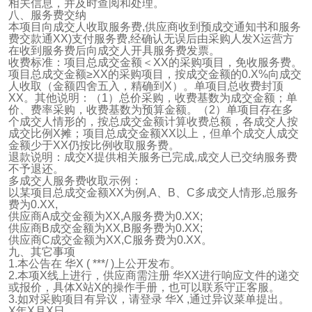
相关信息，并及时查阅和处理。
八、服务费交纳
本项目向成交人收取服务费,供应商收到预成交通知书和服务
费交款通XX)支付服务费,经确认无误后由采购人发X运营方
在收到服务费后向成交人开具服务费发票。
收费标准：项目总成交金额＜XX的采购项目，免收服务费。
项目总成交金额≥XX的采购项目，按成交金额的0.X%向成交
人收取（金额四舍五入，精确到X）。单项目总收费封顶
XX。其他说明：（1）总价采购，收费基数为成交金额；单
价、费率采购，收费基数为预算金额。（2）单项目存在多
个成交人情形的，按总成交金额计算收费总额，各成交人按
成交比例X摊；项目总成交金额XX以上，但单个成交人成交
金额少于XX仍按比例收取服务费。
退款说明：成交X提供相关服务已完成,成交人已交纳服务费
不予退还。
多成交人服务费收取示例：
以某项目总成交金额XX为例,A、B、C多成交人情形,总服务
费为0.XX,
供应商A成交金额为XX,A服务费为0.XX;
供应商B成交金额为XX,B服务费为0.XX;
供应商C成交金额为XX,C服务费为0.XX。
九、其它事项
1.本公告在 华X ( ***/ )上公开发布。
2.本项X线上进行，供应商需注册 华XX进行响应文件的递交
或报价，具体X站X的操作手册，也可以联系守正客服。
3.如对采购项目有异议，请登录 华X ,通过异议菜单提出。
X年X月X日