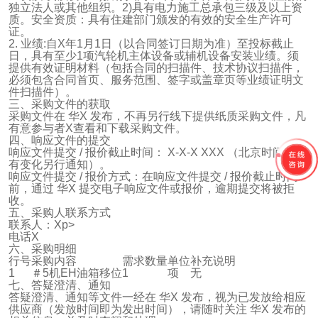
独立法人或其他组织。2)具有电力施工总承包三级及以上资
质。安全资质：具有住建部门颁发的有效的安全生产许可
证。
2. 业绩:自X年1月1日（以合同签订日期为准）至投标截止
日，具有至少1项汽轮机主体设备或辅机设备安装业绩。须
提供有效证明材料（包括合同的扫描件、技术协议扫描件，
必须包含合同首页、服务范围、签字或盖章页等业绩证明文
件扫描件）。
三、采购文件的获取
采购文件在 华X 发布，不再另行线下提供纸质采购文件，凡
有意参与者X查看和下载采购文件。
四、响应文件的提交
响应文件提交 / 报价截止时间： X-X-X XXX （北京时间，若
有变化另行通知）。
响应文件提交 / 报价方式：在响应文件提交 / 报价截止时间
前，通过 华X 提交电子响应文件或报价，逾期提交将被拒
收。
五、采购人联系方式
联系人：Xp>
电话X
六、采购明细
行号
采购内容
需求数量
单位
补充说明
1
＃5机EH油箱移位
1
项
无
七、答疑澄清、通知
答疑澄清、通知等文件一经在 华X 发布，视为已发放给相应
供应商（发放时间即为发出时间），请随时关注 华X 发布的