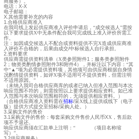
商服务）。
电话：
X-X
电子邮箱：
X.
其他需要补充的内容
1.
合格供应商准入
在我司线上发起供应商准入评价申请后，“成交候选人”需按
以下要求提供X中无条件配合我司完成线上准入评价所需工
作。
注：如因成交候选人不配合或资料提供不完X造成供应商准
入评价不合格的，后果由成交
/
中标候选人自行承担。
2.
资料要求
供应商需提供资料清单（X类参照附件
1
；服务类参照附件
2
；物资类酌情参照附件
3
和附件
4
），并标注以下内容：“其
中“▲”项为必需提供资料项，其他项可由供应商根据自身情
况酌情提供资料，如评X项不适用可不提供资料，但需注明
不适用原因。”
（未纳入我司合格供应商库的或者已纳入但准入范围与本次
响应范围不符的，则需按照以上要求提供相应资料。如已准
入范围与本次响应范围相符的，无须提供相应资料。）
（合格供应商准入资料需在
招标
/
采X线上提供或线下（电子
版）提供方式提交至招标
/
采购人处。）
3.
采购文件的售价
3.1
采购文件的售价：每套采购文件售价人民币
X
X，售后款
项不予退还。
响应供应商须在汇款单上注明：“
（项目名称缩
写）”。
3.2
供应商服务）。