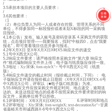
/
3.5
承担本项目的主要人员要求：
/
3.6
其他要求：
（
1
（
2
）单位负责人为同一人或者存在控股、管理关系的不同
单位，不得参加同一标段报价或者未划X标段的同一采购项
目报价。
4.
采购文件的获取
4.1
本公告
）
发布
。输入账号及密码登录系
统，点击项目管理
——
我要报名，找到
“
中核四
0
，点击
“
我要
报名
”
，即可查看项目信息并参与报名。
4.2
年
X
月
X
日 至
X
年
X
月
X
日
X
时
X
5.
响应文件的递交
5.1
号中X西北X公司。
5.2
响应文件要求：请严格按照本采购文件
“第六章 响应文
件”格式
编制响应文件并上传，电子版与纸质版应保持一致。
5.3
地址：Xy:宋体; font-styleX">
号中X西北X公司（纸质
版）。
5.4
响应文件递交的截止时间（报价截止时间，下同）：
电
子版响应文件请在报价截止日期前（
X
年
X
月
X
日
X
时
X
X-6
号
中X西北X公司，评审以（■电子版
/
□纸质版）为准。
5.5
5.6
响应文件应按采购文件规定时间、地点递交，逾期送
达的、未送达指定地点的或者不按照采购文件要求密封的响
应文件，采购单位将予以拒收。
6.
评审时间和地点
6.1
评审时间：
X
年
X
月
X
日
X
时
X
X
6.2
评审地址：Xly:宋体; font-weightX; text-decorationXe">甘肃
省嘉峪关市和诚西路
X-6
号中X西北X公司
。