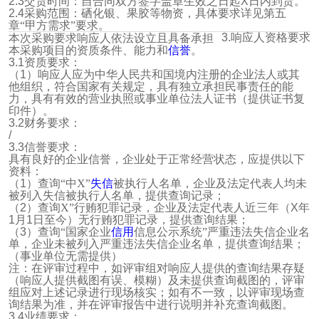
2.3
交货时间：自合同双方签字盖章生效之日起
X
日内到货。
2.4
采购范围：硒化银、果胶等物资，具体要求详见第五
章“甲方需求”要求。
3.
响应人资格要求
本次采购要求响应人依法设立且具备承担
本采购项目的资质条件、能力和
信誉
。
3.1
资质要求：
（
1
）响应人应为中华人民共和国境内注册的企业法人或其
他组织，符合国家有关规定，具有独立承担民事责任的能
力，具有有效的营业执照或事业单位法人证书（提供证书复
印件）。
3.2
财务要求：
/
3.3
信誉要求：
具有良好的企业信誉，企业处于正常经营状态，应提供以下
资料：
（
1
）查询“中X”
失信
被执行人名单，企业及法定代表人均未
被列入失信被执行人名单，提供查询记录；
（
2
）查询X”行贿犯罪记录，企业及法定代表人近三年（
X
年
1
月
1
日至今）无行贿犯罪记录，提供查询结果；
（
3
）查询“国家企业
信用
信息公示系统”严重违法失信企业名
单，企业未被列入严重违法失信企业名单，提供查询结果；
（事业单位无需提供）
注：在评审过程中，如评审组对响应人提供的查询结果存疑
（响应人提供截图有误、模糊）及未提供查询截图的，评审
组应对上述记录进行现场核实；如有不一致，以评审现场查
询结果为准，并在评审报告中进行说明并补充查询截图。
3.4
业绩要求：