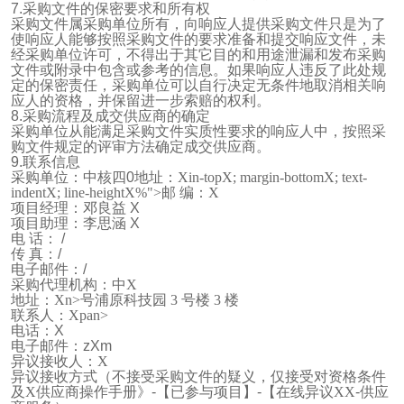
7.
采购文件的保密要求和所有权
采购文件属采购单位所有，向响应人提供采购文件只是为了
使响应人能够按照采购文件的要求准备和提交响应文件，未
经采购单位许可，不得出于其它目的和用途泄漏和发布采购
文件或附录中包含或参考的信息。如果响应人违反了此处规
定的保密责任，采购单位可以自行决定无条件地取消相关响
应人的资格，并保留进一步索赔的权利。
8.
采购流程及成交供应商的确定
采购单位从能满足采购文件实质性要求的响应人中，按照采
购文件规定的评审方法确定成交供应商。
9.
联系信息
采购单位：中核四
0
地址：Xin-topX; margin-bottomX; text-
indentX; line-heightX%">
邮 编：
X
项目经理：邓良益
X
项目助理：李思涵
X
电 话：
/
传 真：
/
电子邮件：
/
采购代理机构：中X
地址：Xn>
号浦原科技园
3
号楼
3
楼
联系人：Xpan>
电话：
X
电子邮件：
zXm
异议接收人：X
异议接收方式（不接受采购文件的疑义，仅接受对资格条件
及X供应商操作手册》
-
【已参与项目】
-
【在线异议XX
-
供应