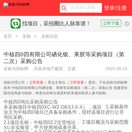
登录/注册
找项目，采招圈比人脉靠谱！
立即下载
首页
>
采购
>
采购信息
中核四0四有限公司硒化银、果胶等采购项目（第
二次）采购公告
采购与招标网
,市政房地产建筑
甘肃
2025-09-15
招标代理公司（
立即查看
）受业主单位（
立即查看
）委托，于在采购与招标网
发布 中核四0四有限公司硒化银、果胶等采购项目（第二次）采购公告 现邀请全
国供应商参与投标，有意向的单位请及时联系项目联系人参与投标。
中核四
0
询比采购采购公告
1.
采购条件
本采购项目中核四
0
XC-WZ-GKXJ-X-X
），项目
业主为中核四
0
项目已具备采购条件，现对该项目进行
公开
询比
采购。
2.
项目概况与采购范围
2.1
项目名称：中核四
0
2.2
交货地址：
XU
谷实验室，甲方使用地或者仓库。